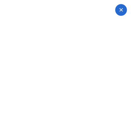
登录平台
✕
标签云列表
按标签聚合浏览相关文章
太阳城集团官网 看点汇总